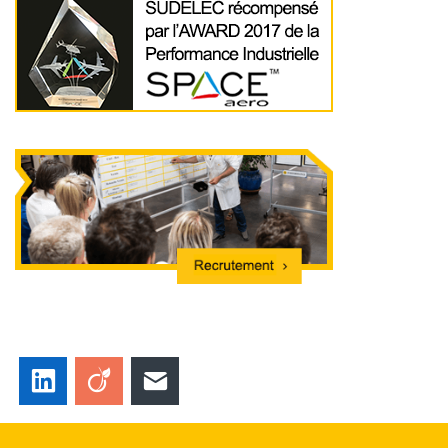
LinkedIn
Viadeo
E-mail