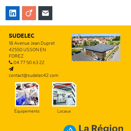
LinkedIn
Viadeo
E-mail
SUDELEC
18 Avenue Jean Dupret
42550
USSON EN
FOREZ
04 77 50 63 22
contact@sudelec42.com
Equipements
Locaux