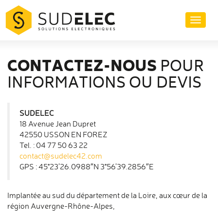
Aller
au
Toggl
contenu
naviga
CONTACTEZ-NOUS
POUR
INFORMATIONS OU DEVIS
SUDELEC
18 Avenue Jean Dupret
42550 USSON EN FOREZ
Tel. : 04 77 50 63 22
contact@sudelec42.com
GPS : 45°23’26.0988″N 3°56’39.2856″E
Implantée au sud du département de la Loire, aux cœur de la
région Auvergne-Rhône-Alpes,